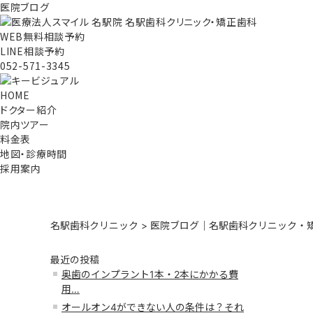
医院ブログ
WEB無料相談予約
LINE相談予約
052-571-3345
HOME
ドクター紹介
院内ツアー
料金表
地図・診療時間
採用案内
名駅歯科クリニック
>
医院ブログ｜名駅歯科クリニック・矯
最近の投稿
奥歯のインプラント1本・2本にかかる費
用…
オールオン4ができない人の条件は？それ