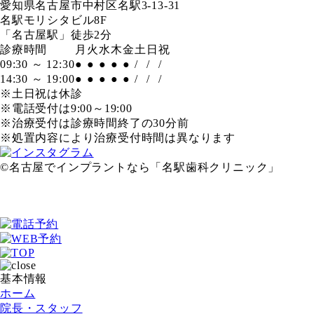
愛知県名古屋市中村区名駅3-13-31
名駅モリシタビル8F
「名古屋駅」徒歩2分
診療時間
月
火
水
木
金
土
日
祝
09:30 ～ 12:30
●
●
●
●
●
/
/
/
14:30 ～ 19:00
●
●
●
●
●
/
/
/
※土日祝は休診
※電話受付は9:00～19:00
※治療受付は診療時間終了の30分前
※処置内容により治療受付時間は異なります
©名古屋でインプラントなら「名駅歯科クリニック」
基本情報
ホーム
院長・スタッフ