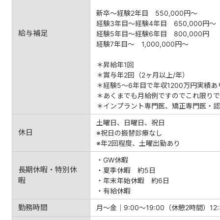
新卒～経験2年目 550,000円～
経験3年目～経験4年目 650,000円～
給与補足
経験5年目～経験6年目 800,000円
経験7年目～ 1,000,000円～
＊昇給年1回
＊賞与年2回（2ヶ月以上/年）
＊経験5～6年目で年収1200万円実績あ
＊あくまでも月給例ですのでこれ限りで
＊インプラント専門医、矯正専門医・認
土曜日、日曜日、祝日
休日
※祝日の振替診療なし
※年2回程度、土曜出勤あり
・GW休暇
長期休暇・特別休
・夏季休暇 約5日
暇
・年末年始休暇 約6日
・有給休暇
勤務時間
月～金｜9:00～19:00（休憩2時間）12:3