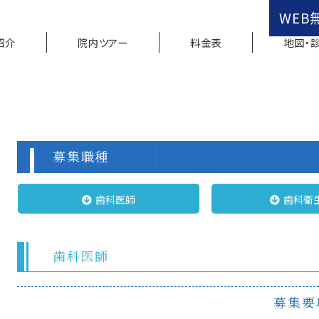
WEB
紹介
院内ツアー
料金表
地図・
募集職種
歯科医師
歯科衛
歯科医師
募集要