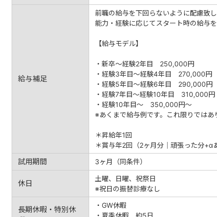
前職の給与を下回らないように配慮致し
能力・経験に応じてスタート時の給与を
【給与モデル】
・新卒～経験2年目 250,000円
・経験3年目～経験4年目 270,000円
給与補足
・経験5年目～経験6年目 290,000円
・経験7年目～経験10年目 310,000円
・経験10年目～ 350,000円～
※あくまで給与例です。これ限りではあ
＊昇給年1回
＊賞与年2回（2ヶ月分｜頑張った分+α
試用期間
3ヶ月（同条件）
土曜、日曜、祝祭日
休日
※祝日の振替診療なし
・GW休暇
長期休暇・特別休
・夏季休暇 約5日