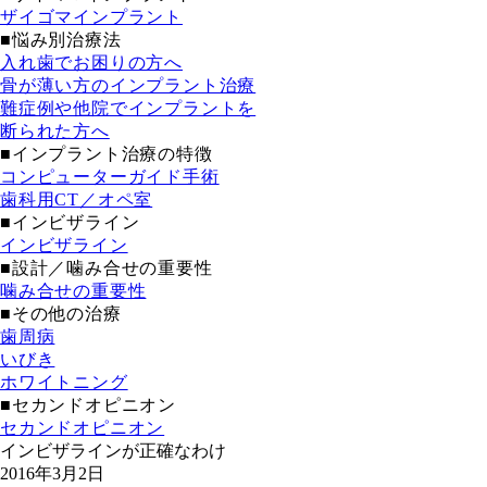
ザイゴマインプラント
■悩み別治療法
入れ歯でお困りの方へ
骨が薄い方のインプラント治療
難症例や他院でインプラントを
断られた方へ
■インプラント治療の特徴
コンピューターガイド手術
歯科用CT／オペ室
■インビザライン
インビザライン
■設計／噛み合せの重要性
噛み合せの重要性
■その他の治療
歯周病
いびき
ホワイトニング
■セカンドオピニオン
セカンドオピニオン
インビザラインが正確なわけ
2016年3月2日