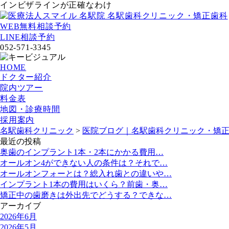
インビザラインが正確なわけ
WEB無料相談予約
LINE相談予約
052-571-3345
HOME
ドクター紹介
院内ツアー
料金表
地図・診療時間
採用案内
名駅歯科クリニック
>
医院ブログ｜名駅歯科クリニック・矯正
最近の投稿
奥歯のインプラント1本・2本にかかる費用…
オールオン4ができない人の条件は？それで…
オールオンフォーとは？総入れ歯との違いや…
インプラント1本の費用はいくら？前歯・奥…
矯正中の歯磨きは外出先でどうする？できな…
アーカイブ
2026年6月
2026年5月