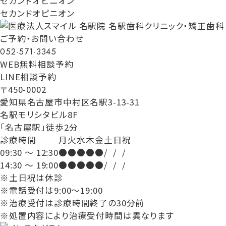
セカンドオピニオン
セカンドオピニオン
ご予約・お問い合わせ
052-571-3345
WEB無料相談予約
LINE相談予約
〒450-0002
愛知県名古屋市中村区名駅3-13-31
名駅モリシタビル8F
「名古屋駅」徒歩2分
診療時間
月
火
水
木
金
土
日
祝
09:30 ～ 12:30
●
●
●
●
●
/
/
/
14:30 ～ 19:00
●
●
●
●
●
/
/
/
※土日祝は休診
※電話受付は9:00～19:00
※治療受付は診療時間終了の30分前
※処置内容により治療受付時間は異なります