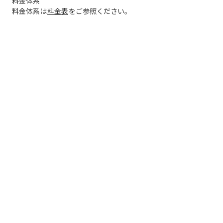
料金体系
料金体系は
料金表
をご参照ください。