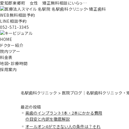
愛知郡東郷町 女性 矯正無料相談にいらっ…
WEB無料相談予約
LINE相談予約
052-571-3345
HOME
ドクター紹介
院内ツアー
料金表
地図・診療時間
採用案内
名駅歯科クリニック
>
医院ブログ｜名駅歯科クリニック・矯
最近の投稿
奥歯のインプラント1本・2本にかかる費用
の目安と内訳を徹底解説
オールオン4ができない人の条件は？それ