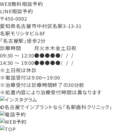
WEB無料相談予約
LINE相談予約
〒450-0002
愛知県名古屋市中村区名駅3-13-31
名駅モリシタビル8F
「名古屋駅」徒歩2分
診療時間
月
火
水
木
金
土
日
祝
09:30 ～ 12:30
●
●
●
●
●
/
/
/
14:30 ～ 19:00
●
●
●
●
●
/
/
/
※土日祝は休診
※電話受付は9:00～19:00
※治療受付は診療時間終了の30分前
※処置内容により治療受付時間は異なります
©名古屋でインプラントなら「名駅歯科クリニック」