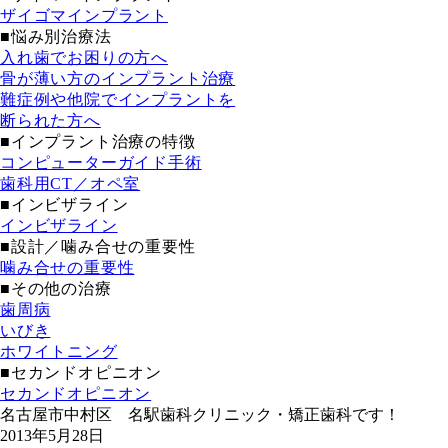
ザイゴマインプラント
■悩み別治療法
入れ歯でお困りの方へ
骨が薄い方のインプラント治療
難症例や他院でインプラントを
断られた方へ
■インプラント治療の特徴
コンピューターガイド手術
歯科用CT／オペ室
■インビザライン
インビザライン
■設計／噛み合せの重要性
噛み合せの重要性
■その他の治療
歯周病
いびき
ホワイトニング
■セカンドオピニオン
セカンドオピニオン
名古屋市中村区 名駅歯科クリニック・矯正歯科です！
2013年5月28日