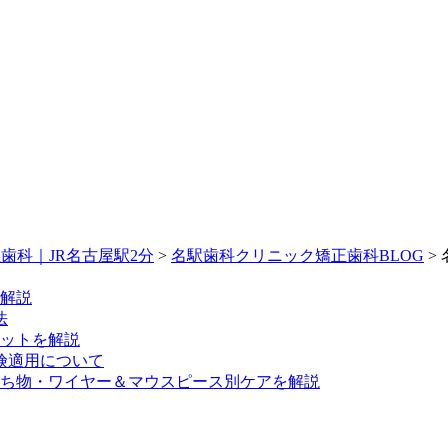
歯科｜JR名古屋駅2分
>
名駅歯科クリニック矯正歯科BLOG
>
底解説
法
ットを解説
険適用について
ち物・ワイヤー＆マウスピース別ケアを解説