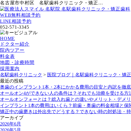
名古屋市中村区 名駅歯科クリニック・矯正…
WEB無料相談予約
LINE相談予約
052-571-3345
HOME
ドクター紹介
院内ツアー
料金表
地図・診療時間
採用案内
名駅歯科クリニック
>
医院ブログ｜名駅歯科クリニック・矯正
最近の投稿
奥歯のインプラント1本・2本にかかる費用の目安と内訳を徹
オールオン4ができない人の条件は？それでも治療を受ける方
オールオンフォーとは？総入れ歯との違いやメリット・デメリ
インプラント1本の費用はいくら？前歯・奥歯の料金相場と保
矯正中の歯磨きは外出先でどうする？できない時の対処法・持
アーカイブ
2026年6月
2026年5月