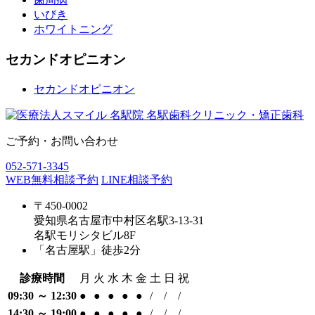
いびき
ホワイトニング
セカンドオピニオン
セカンドオピニオン
ご予約・お問い合わせ
052-571-3345
WEB無料相談予約
LINE相談予約
〒450-0002
愛知県名古屋市中村区名駅3-13-31
名駅モリシタビル8F
「名古屋駅」徒歩2分
診療時間
月
火
水
木
金
土
日
祝
09:30 ～ 12:30
●
●
●
●
●
/
/
/
14:30 ～ 19:00
●
●
●
●
●
/
/
/