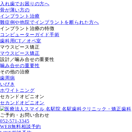
入れ歯でお困りの方へ
骨が薄い方の
インプラント治療
難症例や他院でインプラントを断られた方へ
インプラント治療の特徴
コンピューターガイド手術
歯科用CT／オペ室
マウスピース矯正
マウスピース矯正
設計／噛み合せの重要性
噛み合せの重要性
その他の治療
歯周病
いびき
ホワイトニング
セカンドオピニオン
セカンドオピニオン
ご予約・お問い合わせ
052-571-3345
WEB無料相談予約