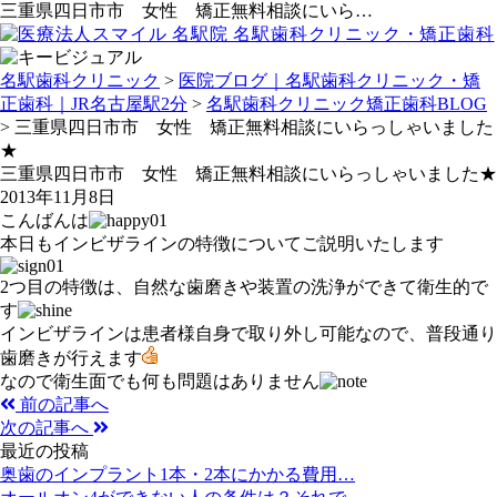
三重県四日市市 女性 矯正無料相談にいら…
名駅歯科クリニック
>
医院ブログ｜名駅歯科クリニック・矯
正歯科｜JR名古屋駅2分
>
名駅歯科クリニック矯正歯科BLOG
>
三重県四日市市 女性 矯正無料相談にいらっしゃいました
★
三重県四日市市 女性 矯正無料相談にいらっしゃいました★
2013年11月8日
こんばんは
本日もインビザラインの特徴についてご説明いたします
2つ目の特徴は、自然な歯磨きや装置の洗浄ができて衛生的で
す
インビザラインは患者様自身で取り外し可能なので、普段通り
歯磨きが行えます
なので衛生面でも何も問題はありません
前の記事へ
次の記事へ
最近の投稿
奥歯のインプラント1本・2本にかかる費用…