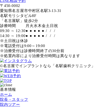
LINE相談予約
〒450-0002
愛知県名古屋市中村区名駅3-13-31
名駅モリシタビル8F
「名古屋駅」徒歩2分
診療時間
月
火
水
木
金
土
日
祝
09:30 ～ 12:30
●
●
●
●
●
/
/
/
14:30 ～ 19:00
●
●
●
●
●
/
/
/
※土日祝は休診
※電話受付は9:00～19:00
※治療受付は診療時間終了の30分前
※処置内容により治療受付時間は異なります
©名古屋でインプラントなら「名駅歯科クリニック」
基本情報
ホーム
院長・スタッフ
院内ツアー