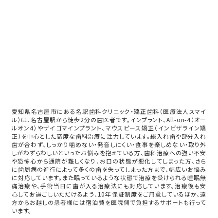
愛知県名古屋市にある名駅歯科クリニック・矯正歯科（医療法人スマイ
ル）は、名古屋駅から徒歩2分の歯医者です。インプラント、All-on-4（オー
ルオン4）やザイゴマインプラント、マウスピース矯正（インビザライン矯
正）を中心とした高度な歯科治療に注力しています。総入れ歯や部分入れ
歯が合わず、しっかり噛めない・発音しにくい・食事を楽しめない・取り外
しがわずらわしいといったお悩みを抱えている方、歯科治療への強い不安
や恐怖心から通院が難しくなり、お口の状態が悪化してしまった方、さら
に歯周病の進行によって多くの歯を失ってしまった方まで、幅広いお悩み
に対応しています。また眠っているような状態で治療を受けられる睡眠無
痛治療や、手術当日に歯が入る治療法にも対応しています。治療後も安
心してお過ごしいただけるよう、10年保証制度をご用意しているほか、遠
方からお越しの患者様には宿泊費を医院側で負担するサポートも行って
います。