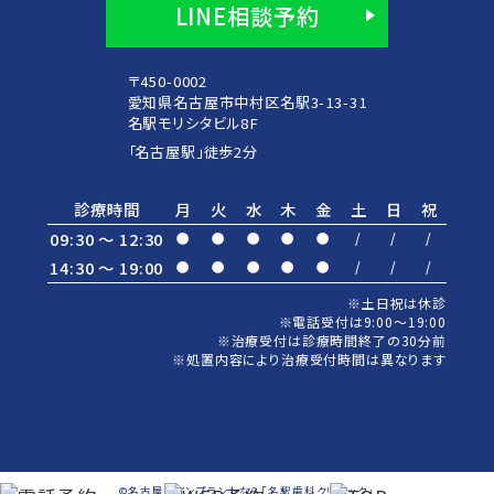
LINE相談予約
〒450-0002
愛知県名古屋市中村区名駅3-13-31
名駅モリシタビル8F
「名古屋駅」徒歩2分
診療時間
月
火
水
木
金
土
日
祝
09:30 ～ 12:30
●
●
●
●
●
/
/
/
14:30 ～ 19:00
●
●
●
●
●
/
/
/
※土日祝は休診
※電話受付は9:00～19:00
※治療受付は診療時間終了の30分前
※処置内容により治療受付時間は異なります
©名古屋でインプラントなら「名駅歯科クリニック」