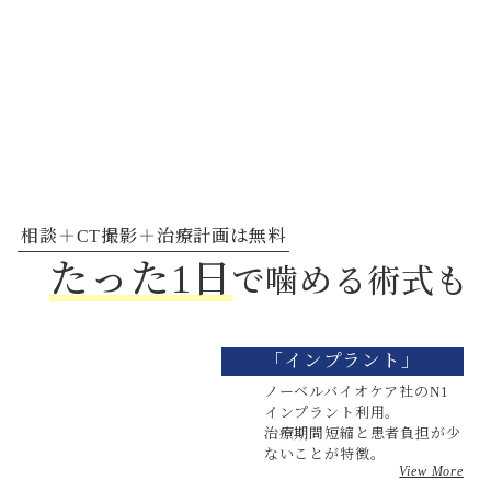
相談＋CT撮影＋治療計画は無料
たった1日
で噛める術式も
「インプラント」
ノーベルバイオケア社のN1
インプラント利用。
治療期間短縮と患者負担が少
ないことが特徴。
View More